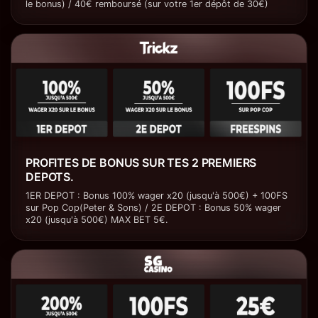
le bonus) / 40€ remboursé (sur votre 1er dépôt de 30€)
PROFITES DE BONUS SUR TES 2 PREMIERS
DEPOTS.
1ER DEPOT : Bonus 100% wager x20 (jusqu'à 500€) + 100FS
sur Pop Cop(Peter & Sons) / 2E DEPOT : Bonus 50% wager
x20 (jusqu'à 500€) MAX BET 5€.